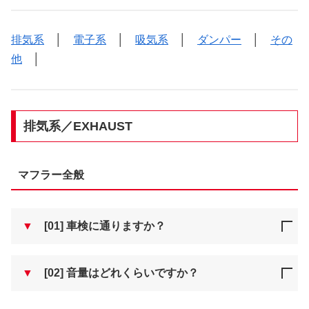
排気系
│
電子系
│
吸気系
│
ダンパー
│
その
他
│
排気系／EXHAUST
マフラー全般
▼
[01] 車検に通りますか？
▼
[02] 音量はどれくらいですか？