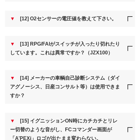
▼
[12] O2センサーの電圧値を教えて下さい。
▼
[13] RPG/FAIがスイッチが入ったり切れたり
しています。これは異常ですか？（JZX100）
▼
[14] メーカーの車輌自己診断システム（ダイ
アグノーシス、日産コンサルト等）は使用できま
すか？
▼
[15] イグニッションON時にカチカチとリレ
ー切替のような音がし、FCコマンダー画面が
「A’PEXi」ロゴが出たまま変わらない。