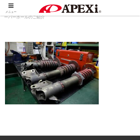
ホーム
製品情報
足回り系
A'PEXi Damperオ
メニュー
ーバーホールのご紹介