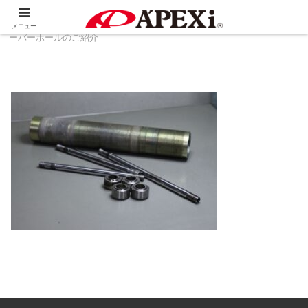
ホーム
製品情報
足回り系
A'PEXi Damperオ
メニュー
ーバーホールのご紹介