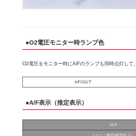
●O2電圧モニター時ランプ色
O2電圧をモニター時にA/Fのランプも同時点灯して
A/F10以下
●A/F表示（推定表示）
10.0
リーン（推定A/F20以上）