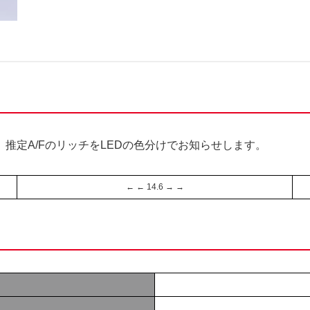
、推定A/FのリッチをLEDの色分けでお知らせします。
← ← 14.6 → →