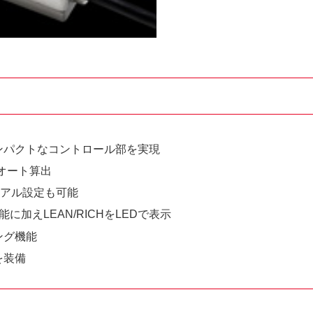
ンパクトなコントロール部を実現
オート算出
ュアル設定も可能
加えLEAN/RICHをLEDで表示
ング機能
を装備