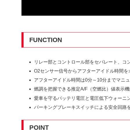
FUNCTION
リレー部とコントロール部をセパレート、コ
O2センサー信号からアフターアイドル時間を
アフターアイドル時間は0分～10分までマニ
燃調を把握できる推定A/F（空燃比）値表示機能に
愛車を守るバッテリ電圧と電圧低下ウォーニ
パーキングブレーキスイッチによる安全回路
POINT