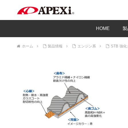
HOME
製
ホーム
製品情報
エンジン系
STB 強