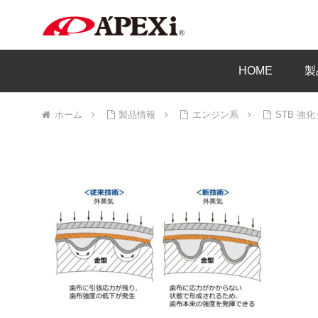
HOME
製
ホーム
製品情報
エンジン系
STB 強