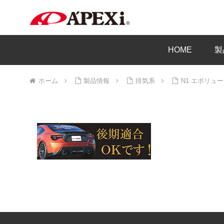
HOME
製
ホーム
製品情報
排気系
N1 エボリュ