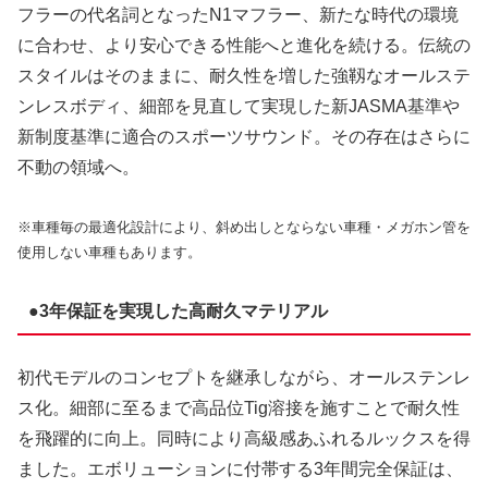
フラーの代名詞となったN1マフラー、新たな時代の環境
に合わせ、より安心できる性能へと進化を続ける。伝統の
スタイルはそのままに、耐久性を増した強靱なオールステ
ンレスボディ、細部を見直して実現した新JASMA基準や
新制度基準に適合のスポーツサウンド。その存在はさらに
不動の領域へ。
※車種毎の最適化設計により、斜め出しとならない車種・メガホン管を
使用しない車種もあります。
●3年保証を実現した高耐久マテリアル
初代モデルのコンセプトを継承しながら、オールステンレ
ス化。細部に至るまで高品位Tig溶接を施すことで耐久性
を飛躍的に向上。同時により高級感あふれるルックスを得
ました。エボリューションに付帯する3年間完全保証は、