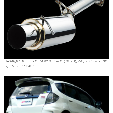
JASMA_001, 03.3.19, 2:23 PM, 8C, 3510×4326 (531+711), 75%, bent 6 stops, 1/12
s, R65.1, G37.7, B41.7