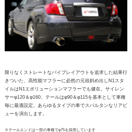
限りなくストレートなパイプレイアウトを追求した結果行
きついた、高性能マフラーに必然の元祖斜め出しN1スタ
イルはN1エボリューションマフラーでも健在。サイレン
サーφ120＆φ160、テールはφ90＆φ115を基本として車種
毎に最適設定。あらゆるタイプの車でスパルタンなリアビ
ューを演出します。
※テールエンドは一部の車種でφ75を採用しています