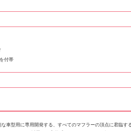
ド
を付帯
。
性能な車型用に専用開発する、すべてのマフラーの頂点に君臨す