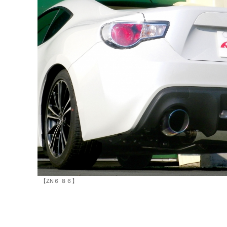
【ZN６ ８６】