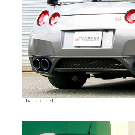
【Ｒ３５ ＧＴ－Ｒ】