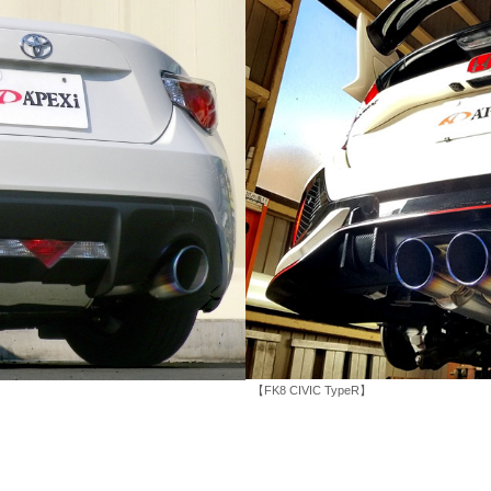
【FK8 CIVIC TypeR】