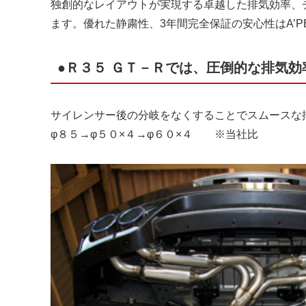
独創的なレイアウトが実現する卓越した排気効率、
ます。優れた静粛性、3年間完全保証の安心性はA’P
●Ｒ３５ ＧＴ－Ｒでは、圧倒的な排気効
サイレンサー後の分岐をなくすることでスムースな
φ８５→φ５０×４→φ６０×４ ※当社比