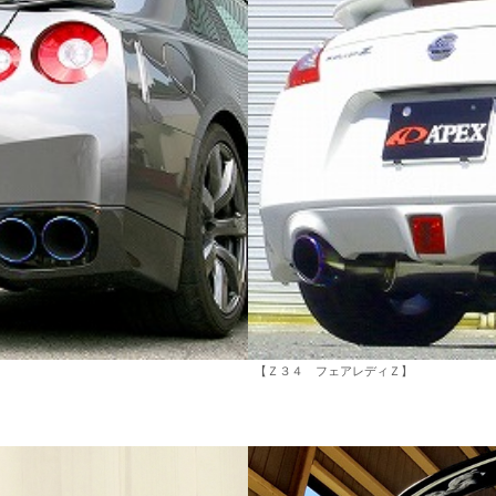
【Ｚ３４ フェアレディＺ】