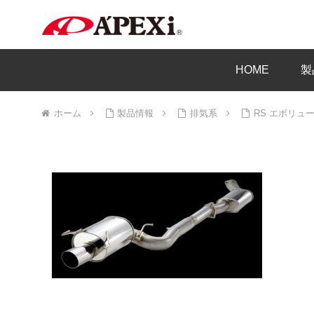
HOME
製
ホーム
製品情報
排気系
RS エボリュ