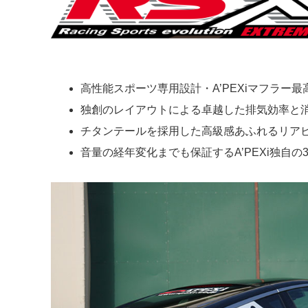
高性能スポーツ専用設計・A’PEXiマフラー
独創のレイアウトによる卓越した排気効率と
チタンテールを採用した高級感あふれるリア
音量の経年変化までも保証するA’PEXi独自の