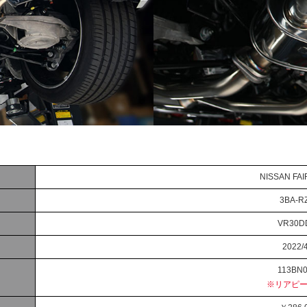
NISSAN FAI
3BA-R
VR30D
2022/
113BN0
※リアピ