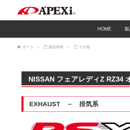
HOME
製
ホーム
製品情報
その他
NISSAN フェアレディZ RZ3
EXHAUST － 排気系