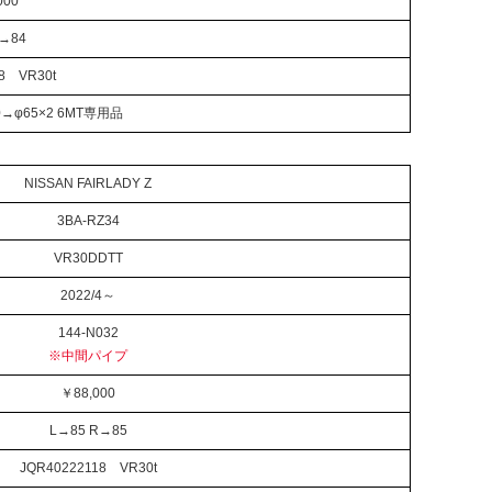
000
R→84
8 VR30t
→φ65×2 6MT専用品
NISSAN FAIRLADY Z
3BA-RZ34
VR30DDTT
2022/4～
144-N032
※中間パイプ
￥88,000
L→85 R→85
JQR40222118 VR30t