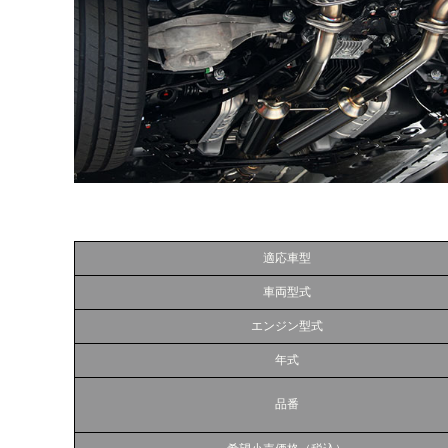
適応車型
車両型式
エンジン型式
年式
品番