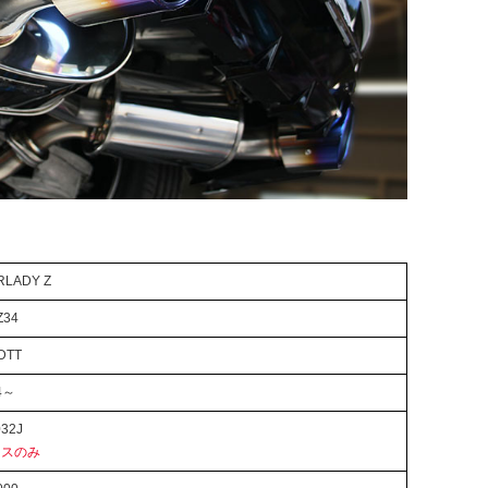
RLADY Z
Z34
DTT
4～
32J
ースのみ