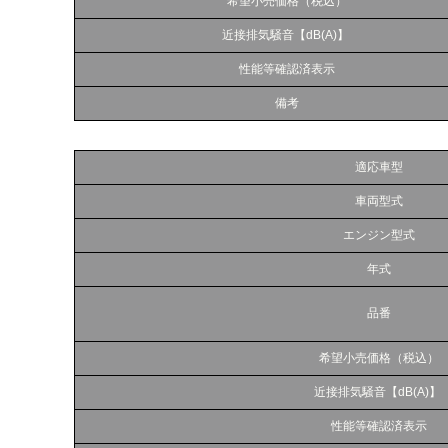
希望小売価格（税込）
近接排気騒音【dB(A)】
性能等確認済表示
備考
適応車型
車両型式
エンジン型式
年式
品番
希望小売価格（税込）
近接排気騒音【dB(A)】
性能等確認済表示