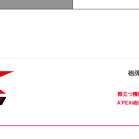
砲
際立つ機
A’PEX