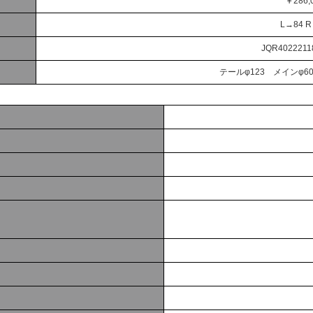
￥286,
L→84 
JQR4022211
テールφ123 メインφ60