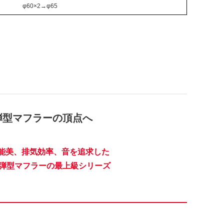
φ60×2→φ65
弾型マフラーの頂点へ
能美、排気効率、音を追求した
i砲弾型マフラーの最上級シリーズ