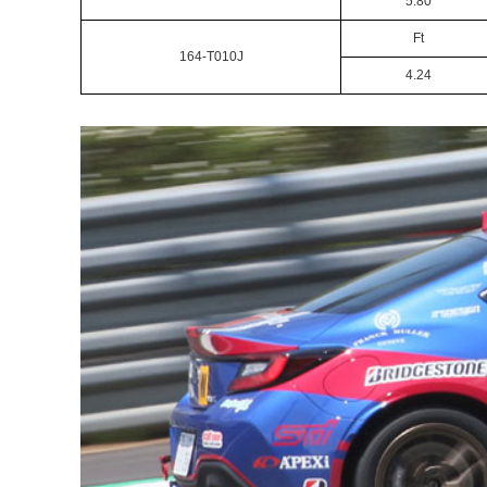
5.80
Ft
164-T010J
4.24