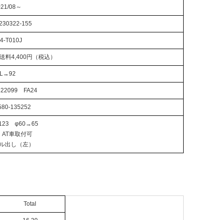
021/08～
.230322-155
4-T010J
※送料4,400円（税込）
L→92
222099 FA24
580-135252
23 φ60→65
、AT車取付可
ル出し（左）
Total