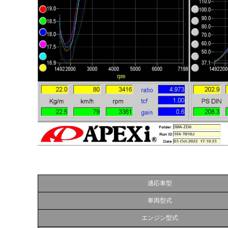
適応車型
車両型式
エンジン型式