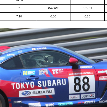
10.50
Rr
P-ADPT
BRKET
7.10
0.50
0.25