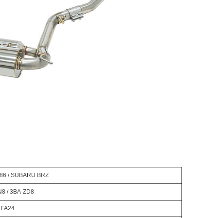
86 / SUBARU BRZ
8 / 3BA-ZD8
FA24