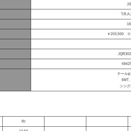
2
T.R.A
16
￥203,500 
JQR30
4942
テールφ1
6MT
シング
Rr