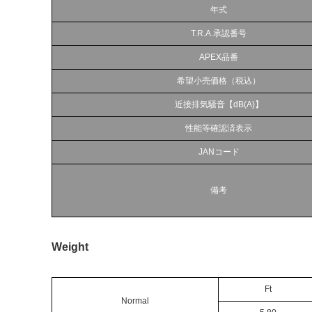
年式
T.R.A.承認番号
APEX品番
希望小売価格（税込）
近接排気騒音【dB(A)】
性能等確認済表示
JANコード
備考
Weight
Ft
Normal