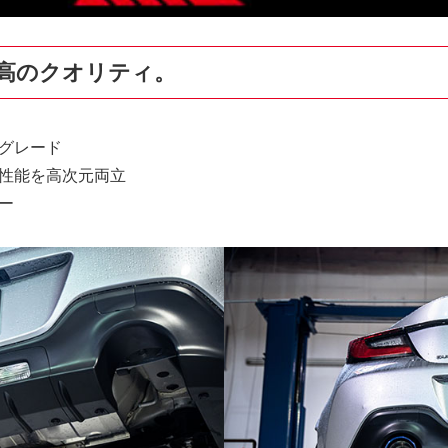
高のクオリティ。
級グレード
性能を高次元両立
ー