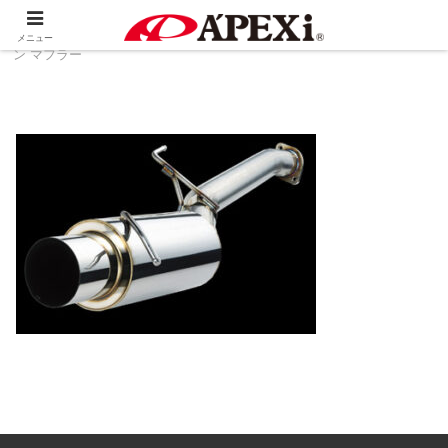
ホーム
製品情報
排気系
N1 エボリューショ
メニュー
ン マフラー