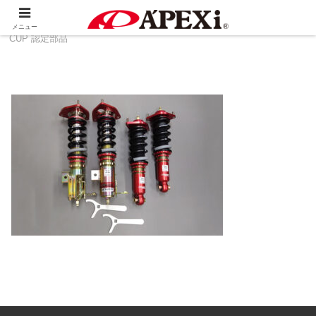
ホーム
製品情報
その他
TGR GR86/BRZ
メニュー
CUP 認定部品